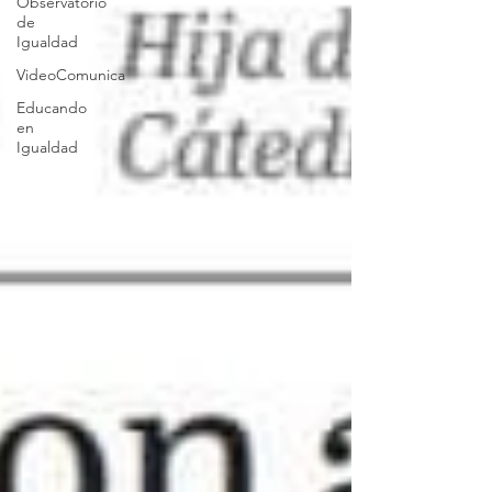
Observatorio
de
Igualdad
VideoComunica
Educando
en
Igualdad