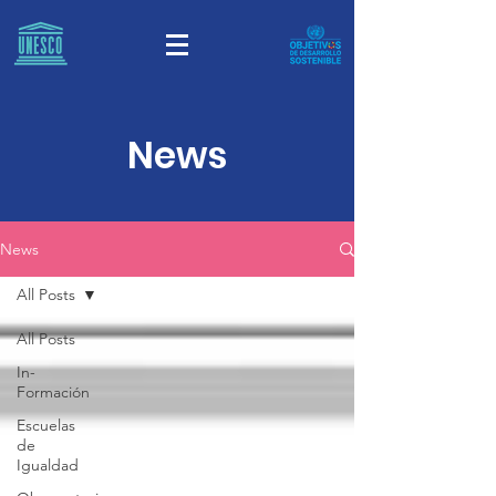
News
News
All Posts
All Posts
In-
Formación
Escuelas
de
Igualdad