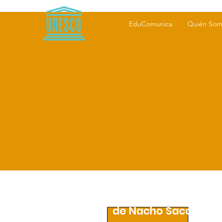
EduComunica
Quién Som
"Palabra de Capitán
de Nacho Sacaluga