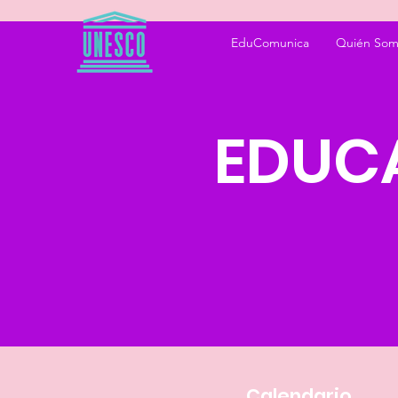
EduComunica
Quién Som
EDUC
Calendario