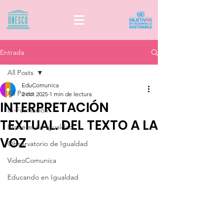
Entrada
All Posts
EduComunica
All Posts
2 oct 2025
1 min de lectura
INTERPRETACIÓN
In-Formación
TEXTUAL. DEL TEXTO A LA
Escuelas de Igualdad
VOZ
Observatorio de Igualdad
VideoComunica
Educando en Igualdad