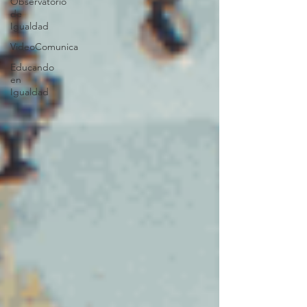
Observatorio
de
Igualdad
VideoComunica
Educando
en
Igualdad