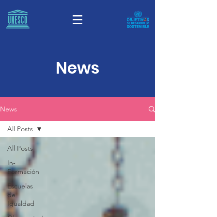
News
News
All Posts
All Posts
In-
Formación
Escuelas
de
Igualdad