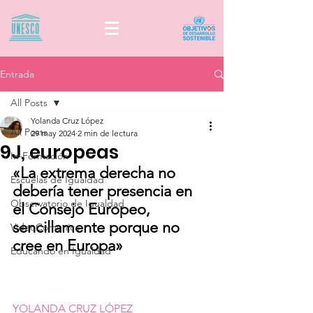
Entrada
All Posts
Yolanda Cruz López
All Posts
29 may 2024
2 min de lectura
9J, europeas
In-Formación
«La extrema derecha no 
Escuelas de Igualdad
debería tener presencia en 
Observatorio de Igualdad
el Consejo Europeo, 
sencillamente porque no 
VideoComunica
cree en Europa»
Educando en Igualdad
YOLANDA CRUZ LÓPEZ