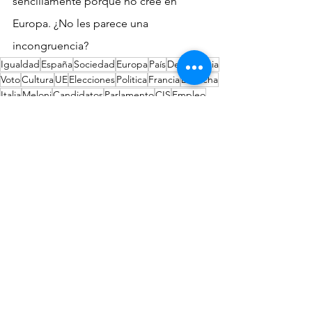
sencillamente porque no cree en 
Europa. ¿No les parece una 
incongruencia?
Igualdad
España
Sociedad
Europa
País
Democracia
Voto
Cultura
UE
Elecciones
Politica
Francia
Derecha
Italia
Meloni
Candidatos
Parlamento
CIS
Empleo
Ciudadanos
Eurovisión
Comisión Europea
PPE
Von der Leyen
Le Pen
Corriere Della Sera
Extrema Derecha
In-Formación
Ver todo
Entradas recientes