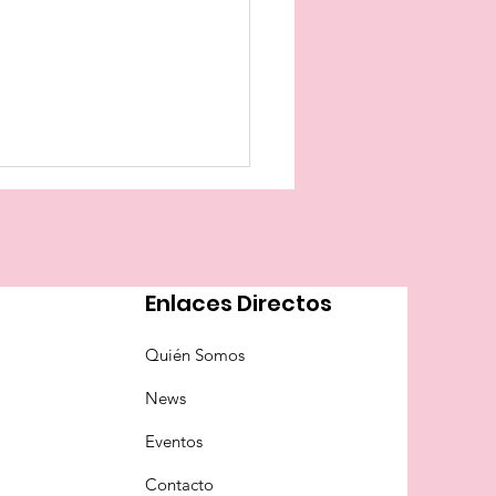
Enlaces Directos
Quién Somos
rioridad nacional o la
News
nsa de los público
Eventos
Contacto