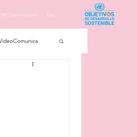
Y&C Comunicación
Más...
VideoComunica