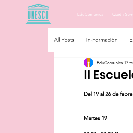
EduComunica
Quién Som
All Posts
In-Formación
E
EduComunica
17 f
Educando en Igualdad
II Escue
Del 19 al 26 de febre
Martes 19 