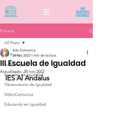
Entrada
All Posts
Edu Comunica
All Posts
21 feb 2022
1 min de lectura
III Escuela de Igualdad
In-Formación
Actualizado:
28 nov 2022
Escuelas de Igualdad
IES Al Andalus
Observatorio de Igualdad
VideoComunica
Educando en Igualdad