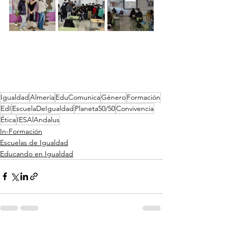
Igualdad
Almería
EduComunica
Género
Formación
EdI
EscuelaDeIgualdad
Planeta50/50
Convivencia
Ética
IESAlAndalus
In-Formación
Escuelas de Igualdad
Educando en Igualdad