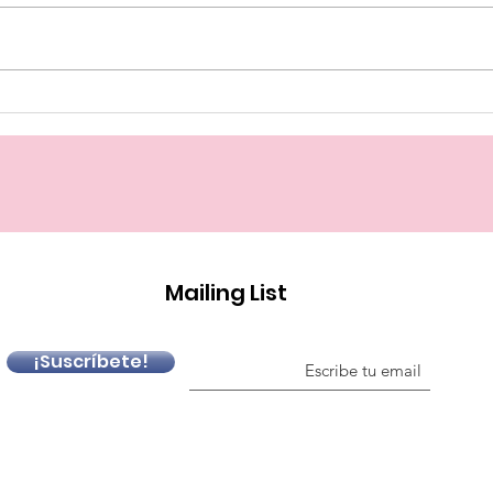
Pre
La prioridad nacional o la
defensa de los público
Mailing List
¡Suscríbete!