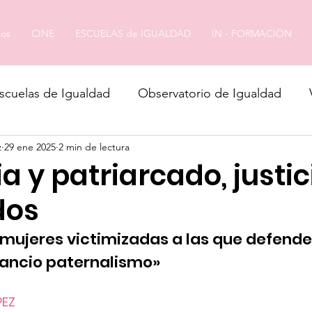
os
CINE
ESCUELAS de IGUALDAD
IN - FORMACIÓN
scuelas de Igualdad
Observatorio de Igualdad
z
29 ene 2025
2 min de lectura
a y patriarcado, justic
dos
mujeres victimizadas a las que defender
rancio paternalismo»
PEZ