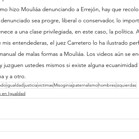
mo hizo Mouliáa denunciando a Errejón, hay que recoloc
el denunciado sea progre, liberal o conservador, lo impor
nece a una clase privilegiada, en este caso, la política. 
mis entendederas, el juez Carretero lo ha ilustrado pe
 manual de malas formas a Mouliáa. Los videos aún se en
 y juzguen ustedes mismos si existe alguna ecuanimidad
na y a otro.
ado
igualdad
justicia
victimas
Misoginia
paternalismo
hombres
izquierdas
 en Igualdad