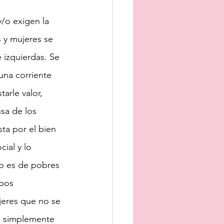
/o exigen la 
 y mujeres se 
 izquierdas. Se 
una corriente 
arle valor, 
sa de los 
ta por el bien 
ial y lo 
 o es de pobres 
bos 
jeres que no se 
o simplemente 