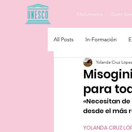
EduComunica
Quién Som
All Posts
In-Formación
E
Yolanda Cruz Lópe
Educando en Igualdad
Misogini
para to
«Necesitan de 
desde el más 
YOLANDA CRUZ LÓ