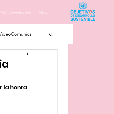
Y&C Comunicación
Más...
VideoComunica
ia
 la honra 