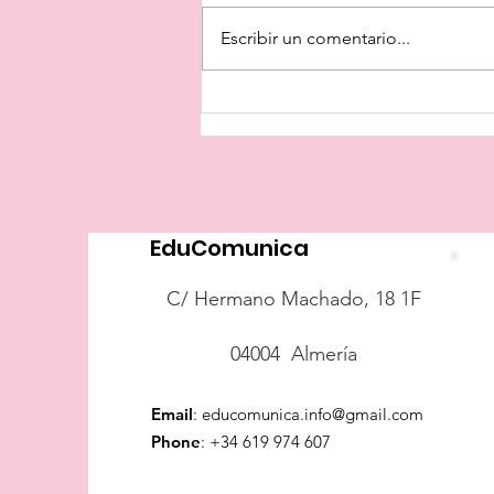
Escribir un comentario...
¿Dónde está el
sarcasmo?
EduComunica
C/ Hermano Machado, 18 1F
04004 Almería
Email
:
educomunica.info@gmail.com
Phone
:
+34 619 974 607​