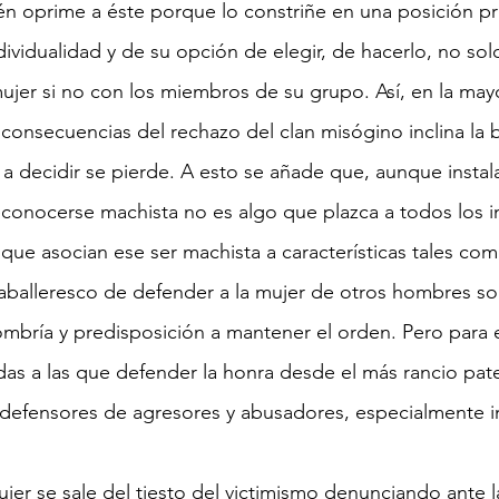
n oprime a éste porque lo constriñe en una posición pr
dividualidad y de su opción de elegir, de hacerlo, no sol
mujer si no con los miembros de su grupo. Así, en la mayo
 consecuencias del rechazo del clan misógino inclina la 
 a decidir se pierde. A esto se añade que, aunque instal
conocerse machista no es algo que plazca a todos los i
 que asocian ese ser machista a características tales como
n caballeresco de defender a la mujer de otros hombres s
mbría y predisposición a mantener el orden. Pero para e
das a las que defender la honra desde el más rancio pat
e defensores de agresores y abusadores, especialmente i
jer se sale del tiesto del victimismo denunciando ante la