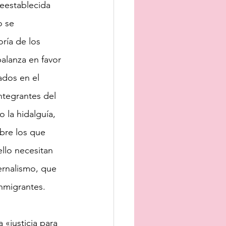
eestablecida 
o se 
ría de los 
balanza en favor 
ados en el 
ntegrantes del 
 la hidalguía, 
obre los que 
llo necesitan 
ernalismo, que 
nmigrantes.
 «justicia para 