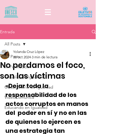
Entrada
All Posts
Yolanda Cruz López
All Posts
30 oct 2024
3 min de lectura
No perdamos el foco,
In-Formación
son las víctimas
Escuelas de Igualdad
«
Dejar toda la 
Observatorio de Igualdad
responsabilidad de los 
VideoComunica
actos corruptos en manos 
Educando en Igualdad
del  poder en sí y no en las 
de quienes lo ejercen es 
una estrategia tan 