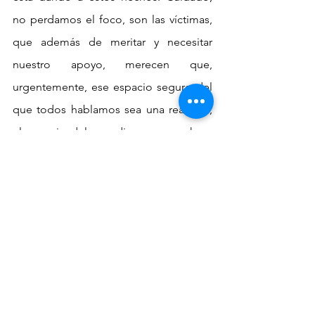
no perdamos el foco, son las víctimas, 
que además de meritar y necesitar 
nuestro apoyo, merecen que, 
urgentemente, ese espacio seguro del 
que todos hablamos sea una realidad, 
el espacio del que disponemos ahora 
no es suficiente.
víctimas
corrupción
responsabilidad
poder
abuso
sexual
In-Formación