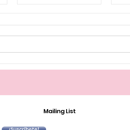
Vid
XII VISUALÍZAME
Audiovisual y mujer
Mailing List
¡Suscríbete!