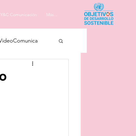
Y&C Comunicación
Más...
VideoComunica
do