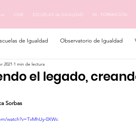
os
CINE
ESCUELAS de IGUALDAD
IN - FORMACIÓN
scuelas de Igualdad
Observatorio de Igualdad
br 2021
1 min de lectura
endo el legado, crean
ca Sorbas
.com/watch?v=TvMhUy-0XWc