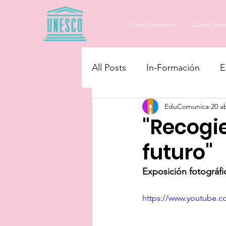
EduComunica
Quién Som
All Posts
In-Formación
E
EduComunica
20 a
Educando en Igualdad
"Recogi
futuro"
Exposición fotográfi
https://www.youtube