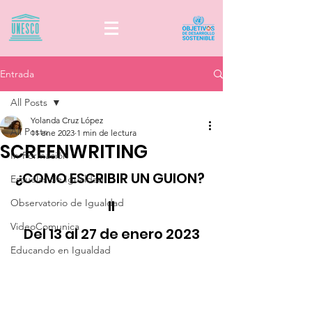
Entrada
All Posts
Yolanda Cruz López
All Posts
11 ene 2023
1 min de lectura
SCREENWRITING
In-Formación
¿COMO ESCRIBIR UN GUION? 
Escuelas de Igualdad
Observatorio de Igualdad
II
VideoComunica
Del 13 al 27 de enero 2023
Educando en Igualdad