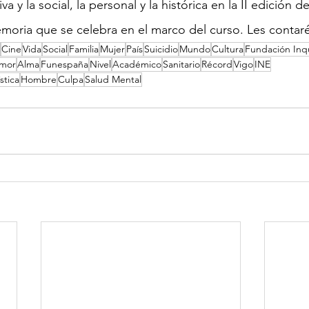
a y la social, la personal y la histórica en la II edición del
moria que se celebra en el marco del curso. Les contaré
Cine
Vida
Social
Familia
Mujer
País
Suicidio
Mundo
Cultura
Fundación Inq
mor
Alma
Funespaña
Nivel
Académico
Sanitario
Récord
Vigo
INE
stica
Hombre
Culpa
Salud Mental