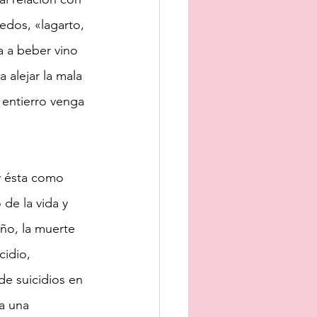
edos, «lagarto, 
a a beber vino 
a alejar la mala 
 entierro venga 
y ésta como 
 de la vida y 
año, la muerte 
cidio, 
de suicidios en 
a una 