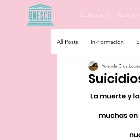
EduComunica
Quién Som
All Posts
In-Formación
E
Yolanda Cruz Lópe
Educando en Igualdad
Suicidio
La muerte y l
muchas en e
nue