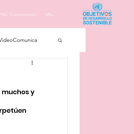
Y&C Comunicación
Más...
VideoComunica
a muchos y 
rpetúen 