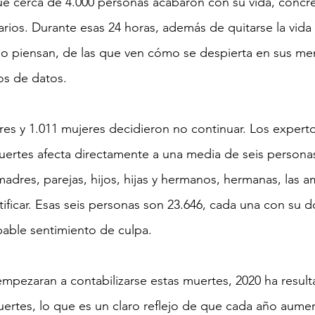
e cerca de 4.000 personas acabaron con su vida, concr
iarios. Durante esas 24 horas, además de quitarse la vida
 lo piensan, de las que ven cómo se despierta en sus men
os de datos.
es y 1.011 mujeres decidieron no continuar. Los experto
ertes afecta directamente a una media de seis personas
madres, parejas, hijos, hijas y hermanos, hermanas, las a
tificar. Esas seis personas son 23.646, cada una con su do
able sentimiento de culpa.
pezaran a contabilizarse estas muertes, 2020 ha result
rtes, lo que es un claro reflejo de que cada año aume