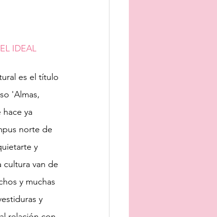
EL IDEAL 
ural es el título 
rso 'Almas, 
 hace ya 
mpus norte de 
uietarte y 
a cultura van de 
chos y muchas 
vestiduras y 
l relación con 