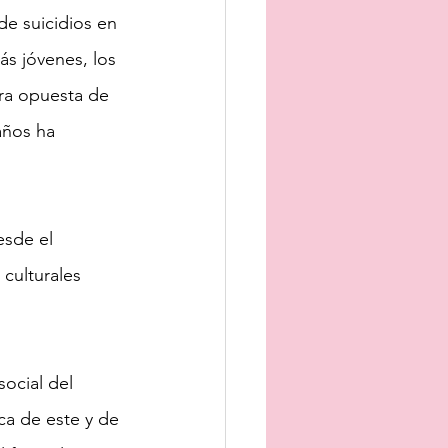
de suicidios en 
ás jóvenes, los 
ara opuesta de 
años ha 
esde el 
 culturales 
ocial del 
ca de este y de 