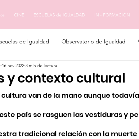
os
CINE
ESCUELAS de IGUALDAD
IN - FORMACIÓN
scuelas de Igualdad
Observatorio de Igualdad
z
16 nov 2022
3 min de lectura
s y contexto cultural
a cultura van de la mano aunque todaví
ste país se rasguen las vestiduras y pe
stra tradicional relación con la muerte