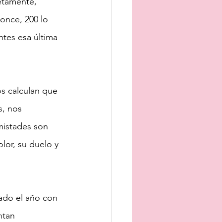
etamente, 
 once, 200 lo 
tes esa última 
s calculan que 
, nos 
mistades son 
lor, su duelo y 
ado el año con 
ntan 