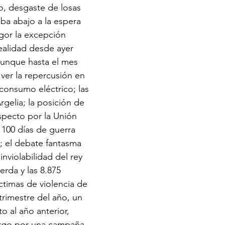
o, desgaste de losas 
iba abajo a la espera 
gor la excepción 
realidad desde ayer 
aunque hasta el mes 
er la repercusión en 
consumo eléctrico; las 
gelia; la posición de 
specto por la Unión 
100 días de guerra 
a; el debate fantasma 
 inviolabilidad del rey 
erda y las 8.875 
ctimas de violencia de 
trimestre del año, un 
 al año anterior, 
rgo por una campaña 