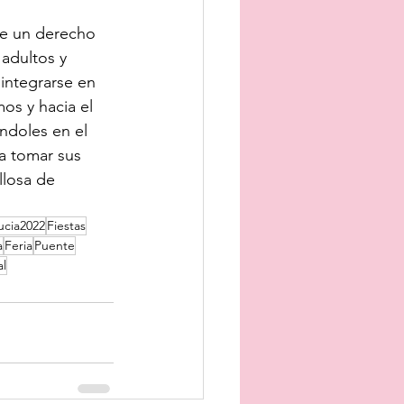
de un derecho 
adultos y 
 integrarse en 
os y hacia el 
ndoles en el 
 a tomar sus 
llosa de 
ucia2022
Fiestas
a
Feria
Puente
l