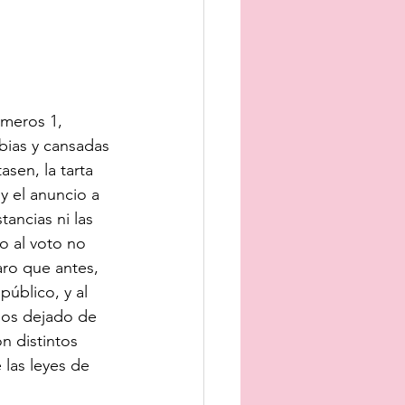
úmeros 1, 
bias y cansadas 
sen, la tarta 
y el anuncio a 
ancias ni las 
o al voto no 
ro que antes, 
úblico, y al 
mos dejado de 
n distintos 
 las leyes de 