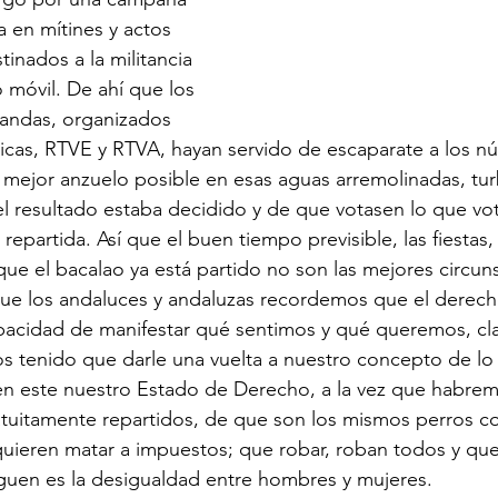
a en mítines y actos 
nados a la militancia 
o móvil. De ahí que los 
bandas, organizados 
icas, RTVE y RTVA, hayan servido de escaparate a los n
l mejor anzuelo posible en esas aguas arremolinadas, tur
l resultado estaba decidido y de que votasen lo que vota
epartida. Así que el buen tiempo previsible, las fiestas, 
ue el bacalao ya está partido no son las mejores circunst
que los andaluces y andaluzas recordemos que el derech
apacidad de manifestar qué sentimos y qué queremos, cla
tenido que darle una vuelta a nuestro concepto de lo p
n este nuestro Estado de Derecho, a la vez que habre
atuitamente repartidos, de que son los mismos perros co
 quieren matar a impuestos; que robar, roban todos y que
guen es la desigualdad entre hombres y mujeres.