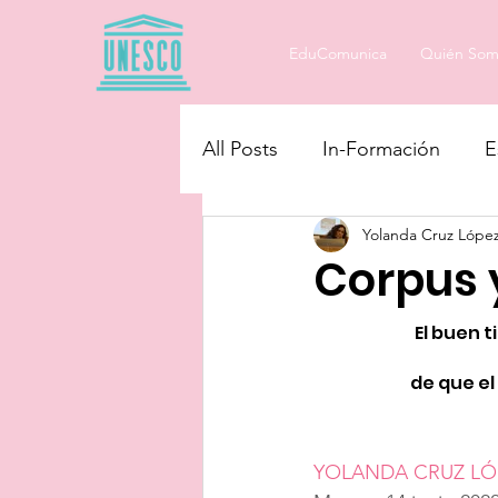
EduComunica
Quién Som
All Posts
In-Formación
E
Yolanda Cruz Lópe
Educando en Igualdad
Corpus 
El buen t
de que el
YOLANDA CRUZ LÓ