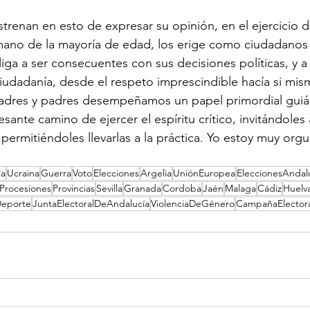
strenan en esto de expresar su opinión, en el ejercicio 
mano de la mayoría de edad, los erige como ciudadanos 
iga a ser consecuentes con sus decisiones políticas, y a
udadanía, desde el respeto imprescindible hacía si mism
 madres y padres desempeñamos un papel primordial guiá
resante camino de ejercer el espíritu crítico, invitándoles
permitiéndoles llevarlas a la práctica. Yo estoy muy orgu
ia
Ucraina
Guerra
Voto
Elecciones
Argelia
UniónEuropea
EleccionesAndal
Procesiones
Provincias
Sevilla
Granada
Cordoba
Jaén
Malaga
Cádiz
Huelv
Deporte
JuntaElectoralDeAndalucía
ViolenciaDeGénero
CampañaElectora