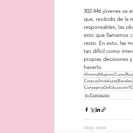
302.446 jóvenes se e
que, recibido de la 
responsables, las obl
esto que llamamos ci
resto. En esto, las
tan difícil como inte
propias decisiones y 
hacerlo.
Almería
Mujeres
Curso
Rus
Corpus
Andaluzas
Bacalao
ConsejeriaDeEducaciónY
In-Formación