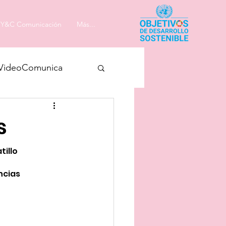
Y&C Comunicación
Más...
VideoComunica
s
tillo
ncias