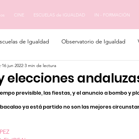
os
CINE
ESCUELAS de IGUALDAD
IN - FORMACIÓN
scuelas de Igualdad
Observatorio de Igualdad
z
16 jun 2022
3 min de lectura
y elecciones andaluza
iempo previsible, las fiestas, y el anuncio a bombo y pla
 bacalao ya está partido no son las mejores circunsta
PEZ