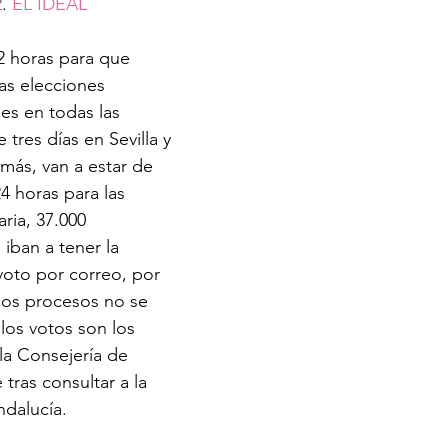
2
. 
EL IDEAL 
2 horas para que 
as elecciones 
es en todas las 
 tres días en Sevilla y 
ás, van a estar de 
24 horas para las 
ria, 37.000 
iban a tener la 
oto por correo, por 
os procesos no se 
 los votos son los 
 la Consejería de 
tras consultar a la 
ndalucía.