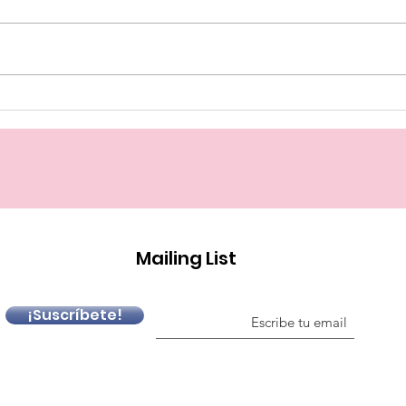
Pre
La prioridad nacional o la
defensa de los público
Mailing List
¡Suscríbete!