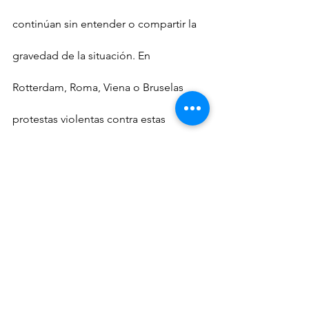
continúan sin entender o compartir la 
gravedad de la situación. En 
Rotterdam, Roma, Viena o Bruselas 
protestas violentas contra estas 
medidas que se repetirán el próximo 
fin de semana.
Hace un año, desde esta columna 
invitaba a la cordura y la precaución 
poco antes de las vacaciones de 