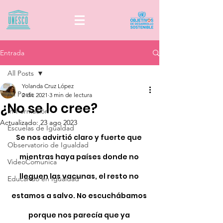
Entrada
All Posts
Yolanda Cruz López
All Posts
2 dic 2021
3 min de lectura
¿No se lo cree?
In-Formación
Actualizado:
23 ago 2023
Escuelas de Igualdad
Se nos advirtió claro y fuerte que 
Observatorio de Igualdad
mientras haya países donde no 
VideoComunica
lleguen las vacunas, el resto no 
Educando en Igualdad
estamos a salvo. No escuchábamos 
porque nos parecía que ya 